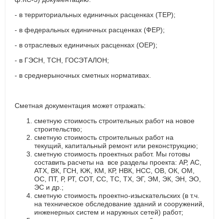
- в территориальных единичных расценках (ТЕР);
- в федеральных единичных расценках (ФЕР);
- в отраслевых единичных расценках (ОЕР);
- в ГЭСН, ТСН, ГОСЭТАЛОН;
- в среднерыночных сметных нормативах.
Сметная документация может отражать:
сметную стоимость строительных работ на новое
строительство;
сметную стоимость строительных работ на
текущий, капитальный ремонт или реконструкцию;
сметную стоимость проектных работ. Мы готовы
составить расчеты на все разделы проекта: АР, АС,
АТХ, ВК, ГСН, КЖ, КМ, КР, НВК, НСС, ОВ, ОК, ОМ,
ОС, ПТ, Р, РТ, СОТ, СС, ТС, ТХ, ЭГ, ЭМ, ЭК, ЭН, ЭО,
ЭС и др.;
сметную стоимость проектно-изыскательских (в т.ч.
на техническое обследование зданий и сооружений,
инженерных систем и наружных сетей) работ;